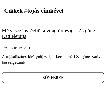
Cikkek
#tojás
címkével
Mélyszegénységből a világhírnévig – Zsigóné
KERESÉS
Kati életútja
2024-07-01 12:00:21
A tojásdíszítés királynőjével, a kecskeméti Zsigóné Katival
beszélgettünk
BŐVEBBEN