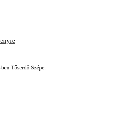
senyre
4-ben Tőserdő Szépe.