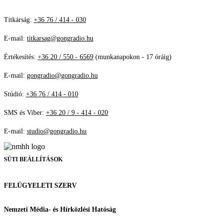
Titkárság:
+36 76 / 414 - 030
E-mail:
titkarsag@gongradio.hu
Értékesítés:
+36 20 / 550 - 6569
(munkanapokon - 17 óráig)
E-mail:
gongradio@gongradio.hu
Stúdió:
+36 76 / 414 - 010
SMS és Viber:
+36 20 / 9 - 414 - 020
E-mail:
studio@gongradio.hu
SÜTI BEÁLLÍTÁSOK
FELÜGYELETI SZERV
Nemzeti Média- és Hírközlési Hatóság