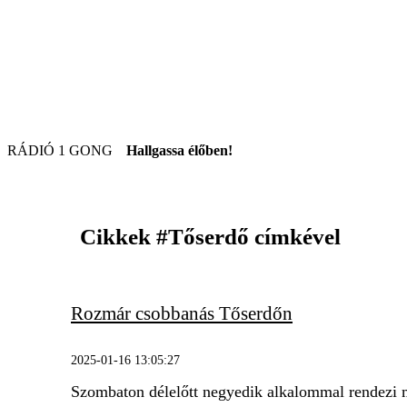
RÁDIÓ 1 GONG
Hallgassa élőben!
Cikkek
#Tőserdő
címkével
Rozmár csobbanás Tőserdőn
2025-01-16 13:05:27
Szombaton délelőtt negyedik alkalommal rendezi me