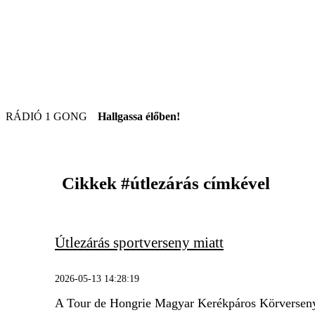
RÁDIÓ 1 GONG
Hallgassa élőben!
Cikkek
#útlezárás
címkével
Útlezárás sportverseny miatt
2026-05-13 14:28:19
A Tour de Hongrie Magyar Kerékpáros Körverseny c