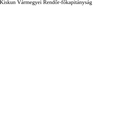
cs-Kiskun Vármegyei Rendőr-főkapitányság
KERESÉS