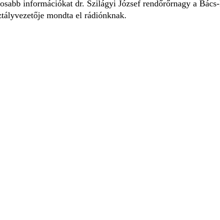
tosabb információkat dr. Szilágyi József rendőrőrnagy a Bá
ztályvezetője mondta el rádiónknak.