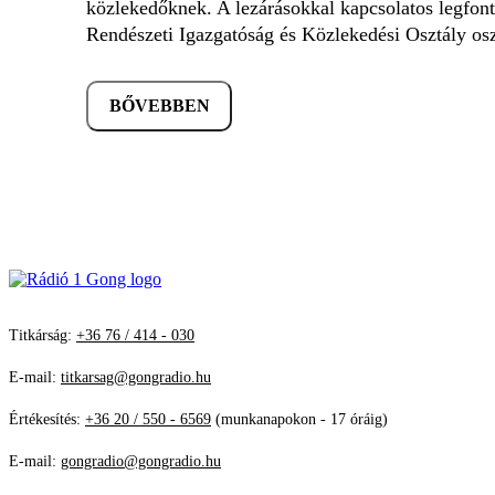
közlekedőknek. A lezárásokkal kapcsolatos legfon
Rendészeti Igazgatóság és Közlekedési Osztály os
BŐVEBBEN
Titkárság:
+36 76 / 414 - 030
E-mail:
titkarsag@gongradio.hu
Értékesítés:
+36 20 / 550 - 6569
(munkanapokon - 17 óráig)
E-mail:
gongradio@gongradio.hu