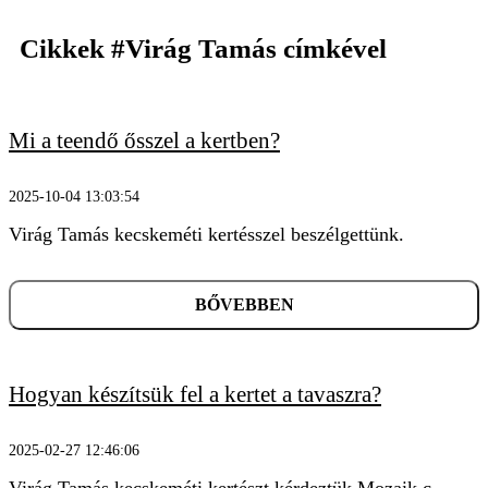
Cikkek
#Virág Tamás
címkével
Mi a teendő ősszel a kertben?
2025-10-04 13:03:54
KERESÉS
Virág Tamás kecskeméti kertésszel beszélgettünk.
BŐVEBBEN
Hogyan készítsük fel a kertet a tavaszra?
2025-02-27 12:46:06
Virág Tamás kecskeméti kertészt kérdeztük Mozaik c.