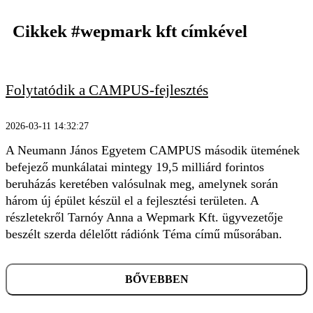
Cikkek
#wepmark kft
címkével
Folytatódik a CAMPUS-fejlesztés
KERESÉS
2026-03-11 14:32:27
A Neumann János Egyetem CAMPUS második ütemének
befejező munkálatai mintegy 19,5 milliárd forintos
beruházás keretében valósulnak meg, amelynek során
három új épület készül el a fejlesztési területen. A
részletekről Tarnóy Anna a Wepmark Kft. ügyvezetője
beszélt szerda délelőtt rádiónk Téma című műsorában.
BŐVEBBEN