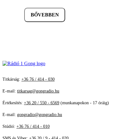
BŐVEBBEN
Titkárság:
+36 76 / 414 - 030
E-mail:
titkarsag@gongradio.hu
Értékesítés:
+36 20 / 550 - 6569
(munkanapokon - 17 óráig)
E-mail:
gongradio@gongradio.hu
Stúdió:
+36 76 / 414 - 010
SMS és Viber:
+36 20 / 9 - 414 - 020