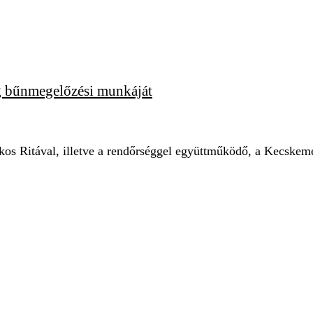
ég bűnmegelőzési munkáját
os Ritával, illetve a rendőrséggel együttműködő, a Kecskemé