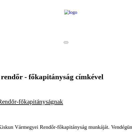
 rendőr - főkapitányság
címkével
 Rendőr-főkapitányságnak
ács-Kiskun Vármegyei Rendőr-főkapitányság munkáját. Vendégü