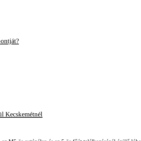
ontját?
ül Kecskemétnél