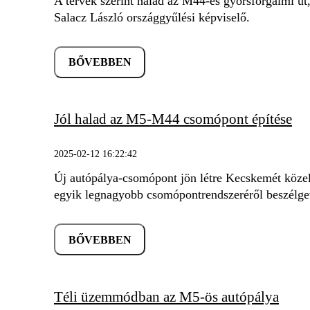
A tervek szerint halad az M44-es gyorsforgalmi út
Salacz László országgyűlési képviselő.
BŐVEBBEN
Jól halad az M5-M44 csomópont építése
2025-02-12 16:22:42
Új autópálya-csomópont jön létre Kecskemét közel
egyik legnagyobb csomópontrendszeréről beszélge
BŐVEBBEN
Téli üzemmódban az M5-ös autópálya