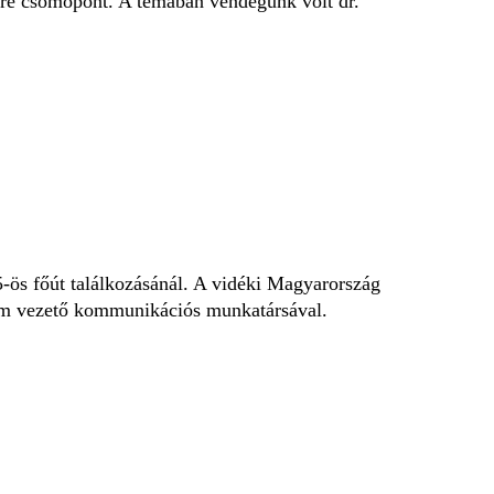
here csomópont. A témában vendégünk volt dr.
-ös főút találkozásánál. A vidéki Magyarország
ium vezető kommunikációs munkatársával.