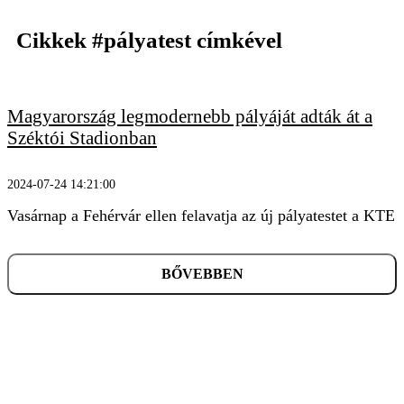
Cikkek
#pályatest
címkével
Magyarország legmodernebb pályáját adták át a
KERESÉS
Széktói Stadionban
2024-07-24 14:21:00
Vasárnap a Fehérvár ellen felavatja az új pályatestet a KTE
BŐVEBBEN