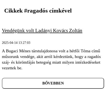
Cikkek
#ragadós
címkével
Vendégünk volt Ladányi Kovács Zoltán
KERESÉS
2025-04-14 13:27:03
A Bugaci Ménes társtulajdonosa volt a hétfői Téma című
műsorunk vendége, akit arról kérdeztünk, hogy a ragadós
száj- és körömfájás betegség miatt milyen intézkedéseket
vezettek be.
BŐVEBBEN