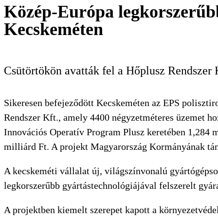
Közép-Európa legkorszerűbb g
KERESÉS
Kecskeméten
Csütörtökön avatták fel a Hőplusz Rendszer 
Sikeresen befejeződött Kecskeméten az EPS polisztiro
Rendszer Kft., amely 4400 négyzetméteres üzemet hozot
Innovációs Operatív Program Plusz keretében 1,284 mil
milliárd Ft. A projekt Magyarország Kormányának tám
A kecskeméti vállalat új, világszínvonalú gyártógéps
legkorszerűbb gyártástechnológiájával felszerelt gyár
A projektben kiemelt szerepet kapott a környezetvéde