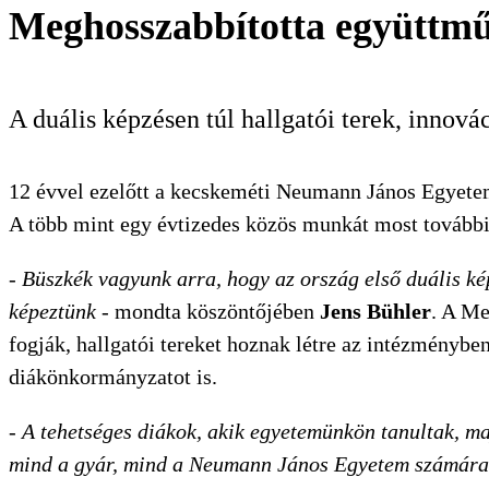
Meghosszabbította együttmű
KERESÉS
A duális képzésen túl hallgatói terek, innov
12 évvel ezelőtt a kecskeméti Neumann János Egyetem
A több mint egy évtizedes közös munkát most tovább
-
Büszkék vagyunk arra, hogy az ország első duális ké
képeztünk
- mondta köszöntőjében
Jens Bühler
. A Me
fogják, hallgatói tereket hoznak létre az intézményben
diákönkormányzatot is.
-
A tehetséges diákok, akik egyetemünkön tanultak, ma
mind a gyár, mind a Neumann János Egyetem számára