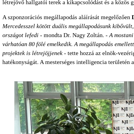
létrejövő hallgatói terek a kikapcsolódást és a közös 
A szponzorációs megállapodás aláírását megelőzően
Mercedesszel kötött duális megállapodásunk kibővült, 
országot lefedi
- mondta Dr. Nagy Zoltán. -
A mostani
várhatóan 80 fölé emelkedik. A megállapodás emellett
projektek is létrejöjjenek
- tette hozzá az elnök-vezéri
hatékonyságát. A mesterséges intelligencia területén