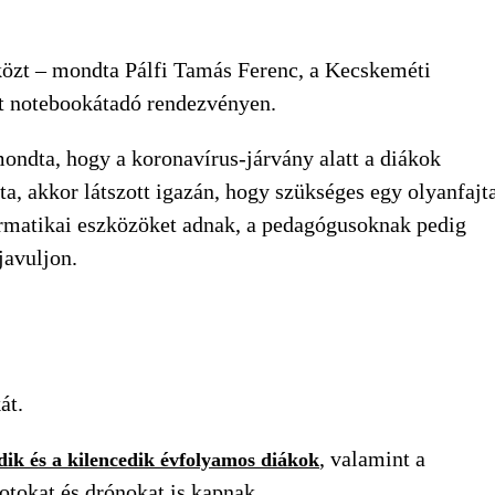
közt – mondta Pálfi Tamás Ferenc, a Kecskeméti
tt notebookátadó rendezvényen.
ondta, hogy a koronavírus-járvány alatt a diákok
ta, akkor látszott igazán, hogy szükséges egy olyanfajt
nformatikai eszközöket adnak, a pedagógusoknak pedig
javuljon.
kát.
, valamint a
dik és a kilencedik évfolyamos diákok
tokat és drónokat is kapnak.