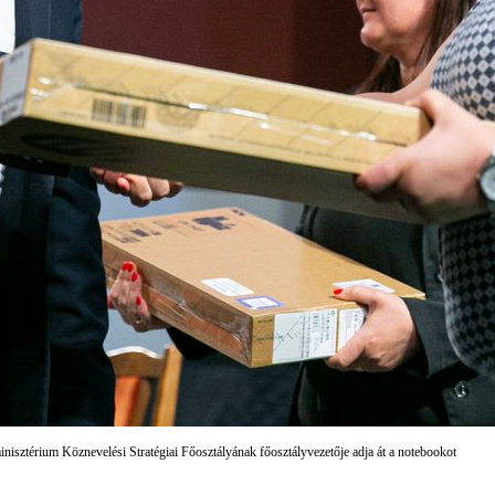
nisztérium Köznevelési Stratégiai Főosztályának főosztályvezetője adja át a notebookot