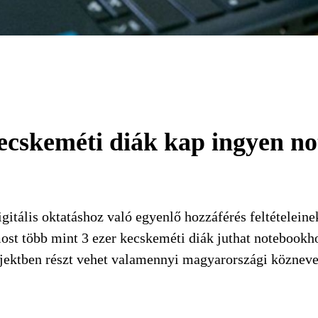
cskeméti diák kap ingyen no
gitális oktatáshoz való egyenlő hozzáférés feltételein
ost több mint 3 ezer kecskeméti diák juthat notebookho
ojektben részt vehet valamennyi magyarországi köznevel