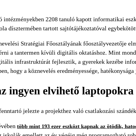
ó intézményekben 2208 tanuló kapott informatikai esz
ola dísztermében tartott sajtótájékoztatóval egybekötö
velési Stratégiai Főosztályának főosztályvezetője elm
rni a tantermen kívüli digitális oktatáshoz. Mint mond
itális infrastruktúrát fejlesztik, a gyerekek kezébe i
ben, hogy a köznevelés eredményessége, hatékonysága 
z ingyen elvihető laptopokra
enntartó jelezte a projekthez való csatlakozási szándé
lévében
több mint 193 ezer eszközt kapnak az ötödik, hato
z iskolák emellett az év végéig még programozható robo