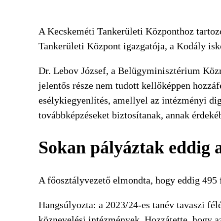
A Kecskeméti Tankerületi Központhoz tartoz
Tankerületi Központ igazgatója, a Kodály isk
Dr. Lebov József, a Belügyminisztérium Közne
jelentős része nem tudott kellőképpen hozzáfé
esélykiegyenlítés, amellyel az intézményi dig
továbbképzéseket biztosítanak, annak érdeké
Sokan pályáztak eddig a
A főosztályvezető elmondta, hogy eddig 495 f
Hangsúlyozta: a 2023/24-es tanév tavaszi fé
köznevelési intézmények. Hozzátette, hogy a