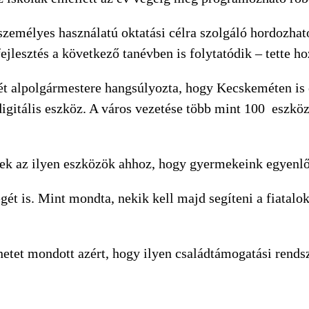
személyes használatú oktatási célra szolgáló hordozhat
lesztés a következő tanévben is folytatódik – tette ho
t alpolgármestere hangsúlyozta, hogy Kecskeméten is 
digitális eszköz. A város vezetése több mint 100 eszköz
ek az ilyen eszközök ahhoz, hogy gyermekeink egyenlő 
ét is. Mint mondta, nekik kell majd segíteni a fiatalok
tet mondott azért, hogy ilyen családtámogatási rendsze