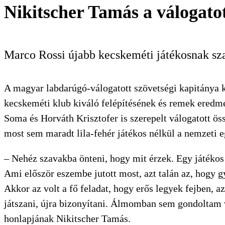
KERESÉS
Nikitscher Tamás a válogato
Marco Rossi újabb kecskeméti játékosnak sz
A magyar labdarúgó-válogatott szövetségi kapitánya 
kecskeméti klub kiváló felépítésének és remek ered
Soma és Horváth Krisztofer is szerepelt válogatott ös
most sem maradt lila-fehér játékos nélkül a nemzeti
– Nehéz szavakba önteni, hogy mit érzek. Egy játékos
Ami először eszembe jutott most, azt talán az, hogy g
Akkor az volt a fő feladat, hogy erős legyek fejben, 
játszani, újra bizonyítani. Álmomban sem gondoltam 
honlapjának Nikitscher Tamás.