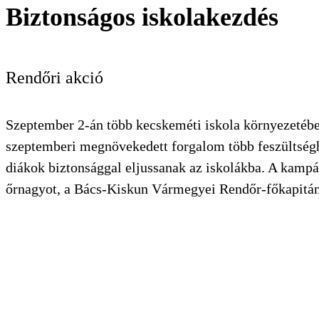
Biztonságos iskolakezdés
KERESÉS
Rendőri akció
Szeptember 2-án több kecskeméti iskola környezetében
szeptemberi megnövekedett forgalom több feszültséghe
diákok biztonsággal eljussanak az iskolákba. A kampá
őrnagyot, a Bács-Kiskun Vármegyei Rendőr-főkapitány