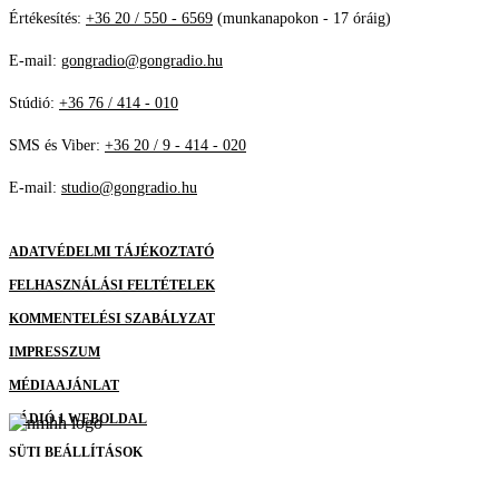
Értékesítés:
+36 20 / 550 - 6569
(munkanapokon - 17 óráig)
E-mail:
gongradio@gongradio.hu
Stúdió:
+36 76 / 414 - 010
SMS és Viber:
+36 20 / 9 - 414 - 020
E-mail:
studio@gongradio.hu
ADATVÉDELMI TÁJÉKOZTATÓ
FELHASZNÁLÁSI FELTÉTELEK
KOMMENTELÉSI SZABÁLYZAT
IMPRESSZUM
MÉDIAAJÁNLAT
RÁDIÓ 1 WEBOLDAL
SÜTI BEÁLLÍTÁSOK