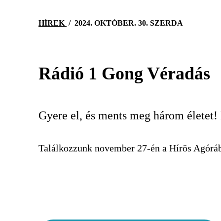
HÍREK
/
2024. OKTÓBER. 30. SZERDA
Rádió 1 Gong Véradás
Gyere el, és ments meg három életet!
Találkozzunk november 27-én a Hírös Agórába