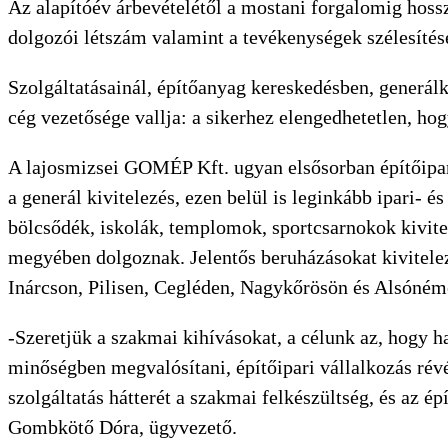
Az alapítóév árbevételétől a mostani forgalomig hosszú
dolgozói létszám valamint a tevékenységek szélesítés
Szolgáltatásainál, építőanyag kereskedésben, generálki
cég vezetősége vallja: a sikerhez elengedhetetlen, ho
A lajosmizsei GOMÉP Kft. ugyan elsősorban építőipari
a generál kivitelezés, ezen belül is leginkább ipari-
bölcsődék, iskolák, templomok, sportcsarnokok kivitel
megyében dolgoznak. Jelentős beruházásokat kivitele
Inárcson, Pilisen, Cegléden, Nagykőrösön és Alsóném
-Szeretjük a szakmai kihívásokat, a célunk az, hogy h
minőségben megvalósítani, építőipari vállalkozás révé
szolgáltatás hátterét a szakmai felkészültség, és az ép
Gombkötő Dóra, ügyvezető.