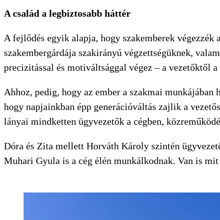
A család a legbiztosabb háttér
A fejlődés egyik alapja, hogy szakemberek végezzék a
szakembergárdája szakirányú végzettségüknek, valam
precizitással és motiváltsággal végez – a vezetőktől a
KERESÉS
Ahhoz, pedig, hogy az ember a szakmai munkájában he
hogy napjainkban épp generációváltás zajlik a vezet
lányai mindketten ügyvezetők a cégben, közreműködés
Dóra és Zita mellett Horváth Károly szintén ügyvezet
Muhari Gyula is a cég élén munkálkodnak. Van is mit t