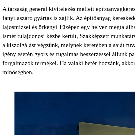
A társaság generál kivitelezés mellett építőanyagke
fanyílászáró gyártás is zajlik. Az építőanyag keresked
lajosmizsei és örkényi Tüzépen egy helyen megtalálha
ismét tulajdonosi kézbe került, Szakképzett munkatárs
a kiszolgálást végzünk, melynek keretében a saját fuva
igény esetén gyors és rugalmas beszerzéssel állunk p
forgalmazók termékei. Ha valaki betér hozzánk, akko
minőségben.