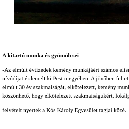
A kitartó munka és gyümölcsei
-Az elmúlt évtizedek kemény munkájáért számos elism
nívódíjat érdemelt ki Pest megyében. A jövőben feltet
elmúlt 30 év szakmaiságát, elkötelezett, kemény mu
köszönhető, hogy elkötelezett szakmaiságukért, lokál
felvételt nyertek a Kós Károly Egyesület tagjai közé.