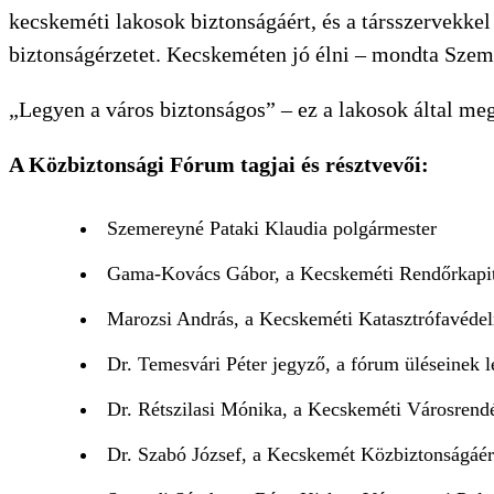
kecskeméti lakosok biztonságáért, és a társszervekkel
biztonságérzetet. Kecskeméten jó élni – mondta Szem
„Legyen a város biztonságos” – ez a lakosok által m
A Közbiztonsági Fórum tagjai és résztvevői:
Szemereyné Pataki Klaudia polgármester
Gama-Kovács Gábor, a Kecskeméti Rendőrkapit
Marozsi András, a Kecskeméti Katasztrófavédel
Dr. Temesvári Péter jegyző, a fórum üléseinek l
Dr. Rétszilasi Mónika, a Kecskeméti Városrend
Dr. Szabó József, a Kecskemét Közbiztonságáér