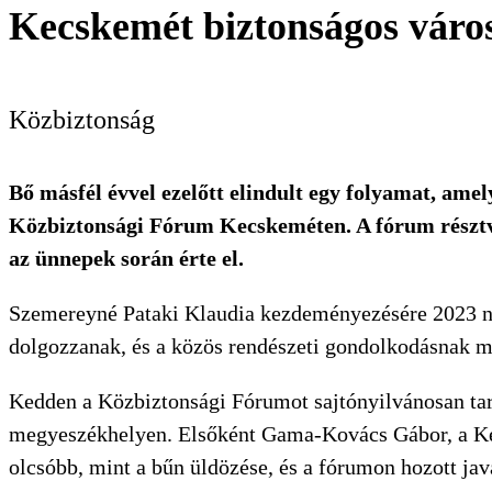
Kecskemét biztonságos váro
Közbiztonság
Bő másfél évvel ezelőtt elindult egy folyamat, amely
Közbiztonsági Fórum Kecskeméten. A fórum résztve
az ünnepek során érte el.
Szemereyné Pataki Klaudia kezdeményezésére 2023 nya
dolgozzanak, és a közös rendészeti gondolkodásnak m
Kedden a Közbiztonsági Fórumot sajtónyilvánosan taro
megyeszékhelyen. Elsőként Gama-Kovács Gábor, a Kec
olcsóbb, mint a bűn üldözése, és a fórumon hozott jav