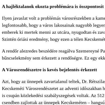
A hajléktalanok okozta problémára is összpontos
Ilyen javaslat volt a problémás városrészekben a kame
legfontosabb, hogy a város lakosainak nagyobb legye
emberek ki mertek menni az utcára, nyugodtan és zava
Szintén óriási eredmény, hogy ezen a télen Kecskemé
A rendőr alezredes beszédére reagálva Szemereyné Pa
bűncselekmény sem érkezett a rendőségre. Ez egy ek
A Városrendészetre is kevés bejelentés érkezett
KERESÉS
Azt, hogy az ünnepek zavartalanul teltek, Dr. Rétszi
Kecskeméti Városrendészetet az adventi időszakban hú
is csupán közlekedési szabályszegések voltak. Az 512
csendben zajlottak az ünnepek Kecskeméten – hangsúl