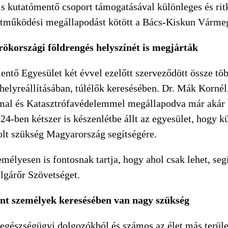
lis kutatómentő csoport támogatásával különleges és ri
tműködési megállapodást kötött a Bács-Kiskun Vármeg
örökországi földrengés helyszínét is megjárták
ő Egyesület két évvel ezelőtt szerveződött össze több
k helyreállításában, túlélők keresésében. Dr. Mák Korn
al és Katasztrófavédelemmel megállapodva már akár bel
-ben kétszer is készenlétbe állt az egyesület, hogy k
volt szükség Magyarország segítségére.
mélyesen is fontosnak tartja, hogy ahol csak lehet, seg
lgárőr Szövetséget.
űnt személyek keresésében van nagy szükség
 egészségügyi dolgozókból és számos az élet más terül