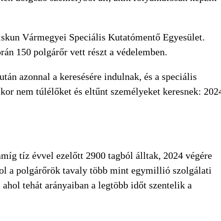
-Kiskun Vármegyei Speciális Kutatómentő Egyesület.
orán 150 polgárőr vett részt a védelemben.
tán azonnal a keresésére indulnak, és a speciális
ikor nem túlélőket és eltűnt személyeket keresnek: 202
g tíz évvel ezelőtt 2900 tagból álltak, 2024 végére
 a polgárőrök tavaly több mint egymillió szolgálati
 ahol tehát arányaiban a legtöbb időt szentelik a