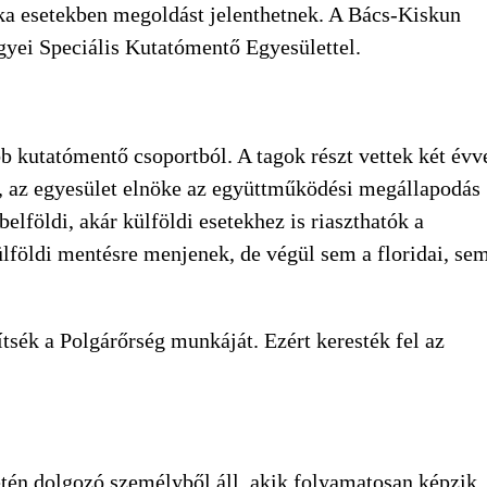
tka esetekben megoldást jelenthetnek. A Bács-Kiskun
yei Speciális Kutatómentő Egyesülettel.
KERESÉS
 kutatómentő csoportból. A tagok részt vettek két évv
él, az egyesület elnöke az együttműködési megállapodás
földi, akár külföldi esetekhez is riaszthatók a
ülföldi mentésre menjenek, de végül sem a floridai, se
ítsék a Polgárőrség munkáját. Ezért keresték fel az
etén dolgozó személyből áll, akik folyamatosan képzik