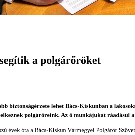
segítik a polgárőröket
bb biztonságérzete lehet Bács-Kiskunban a lakoso
delkeznek polgárőreink. Az ő munkájukat ráadásul a 
ú évek óta a Bács-Kiskun Vármegyei Polgárőr Szövets