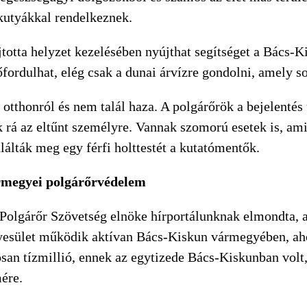
kutyákkal rendelkeznek.
jtotta helyzet kezelésében nyújthat segítséget a Bács
fordulhat, elég csak a dunai árvízre gondolni, amely s
tthonról és nem talál haza. A polgárőrök a bejelentés u
 rá az eltűnt személyre. Vannak szomorú esetek is, am
lálták meg egy férfi holttestét a kutatómentők.
ármegyei polgárőrvédelem
olgárőr Szövetség elnöke hírportálunknak elmondta, amí
yesület működik aktívan Bács-Kiskun vármegyében, ahol
osan tízmillió, ennek az egytizede Bács-Kiskunban volt,
mére.