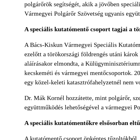
polgárőrök segítségét, akik a jövőben speciá
Vármegyei Polgárőr Szövetség ugyanis együt
A speciális kutatómentő csoport tagjai a t
A Bács-Kiskun Vármegyei Speciális Kutatóment
ezelőtt a törökországi földrengés utáni káro
aláírásakor elmondta, a Külügyminisztériumm
kecskeméti és vármegyei mentőcsoportok. 2024
egy közel-keleti katasztrófahelyzetnél nem 
Dr. Mák Kornél hozzátette, mint polgárőr, sze
együttműködés lehetőségével a vármegyei Po
A speciális kutatómentőkre elsősorban elt
A kutatómentő csoport önkéntes tűzoltókból,