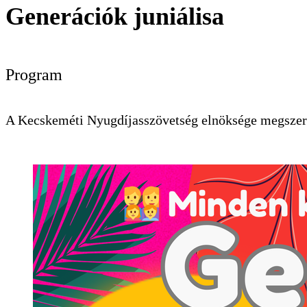
Generációk juniálisa
Program
KERESÉS
A Kecskeméti Nyugdíjasszövetség elnöksége megszerv