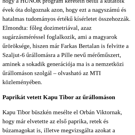
hogy a HUNOR program keretein belül a kutatóik
évek óta dolgoznak azon, hogy ezt a nagyszámú és
hatalmas tudományos értékű kísérletet összehozzák.
Elmondta: főleg dozimetriával, azaz
sugárzásméréssel foglalkozik, ami a magyarok
űröröksége, hiszen már Farkas Bertalan is felvitte a
Szaljut-6 űrállomásra a Pille nevű mérőműszert,
aminek a sokadik generációja ma is a nemzetközi
űrállomáson szolgál – olvasható az MTI
közleményében.
Paprikát vetett Kapu Tibor az űrállomáson
Kapu Tibor büszkén mesélte el Orbán Viktornak,
hogy már elvetette az első paprika, retek és
búzamagokat is, illetve megvizsgálta azokat a