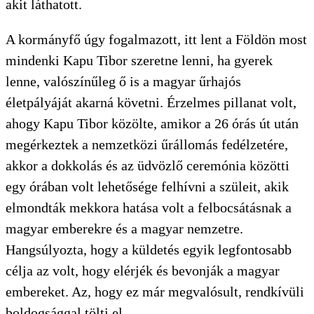
akit láthatott.
A kormányfő úgy fogalmazott, itt lent a Földön most
mindenki Kapu Tibor szeretne lenni, ha gyerek
lenne, valószínűleg ő is a magyar űrhajós
KERESÉS
életpályáját akarná követni. Érzelmes pillanat volt,
ahogy Kapu Tibor közölte, amikor a 26 órás út után
megérkeztek a nemzetközi űrállomás fedélzetére,
akkor a dokkolás és az üdvözlő ceremónia közötti
egy órában volt lehetősége felhívni a szüleit, akik
elmondták mekkora hatása volt a felbocsátásnak a
magyar emberekre és a magyar nemzetre.
Hangsúlyozta, hogy a küldetés egyik legfontosabb
célja az volt, hogy elérjék és bevonják a magyar
embereket. Az, hogy ez már megvalósult, rendkívüli
boldogsággal tölti el.