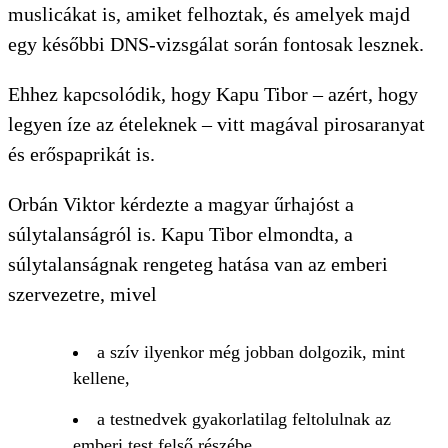
muslicákat is, amiket felhoztak, és amelyek majd
egy későbbi DNS-vizsgálat során fontosak lesznek.
Ehhez kapcsolódik, hogy Kapu Tibor – azért, hogy
legyen íze az ételeknek – vitt magával pirosaranyat
és erőspaprikát is.
Orbán Viktor kérdezte a magyar űrhajóst a
súlytalanságról is. Kapu Tibor elmondta, a
súlytalanságnak rengeteg hatása van az emberi
szervezetre, mivel
a szív ilyenkor még jobban dolgozik, mint
kellene,
a testnedvek gyakorlatilag feltolulnak az
emberi test felső részébe,