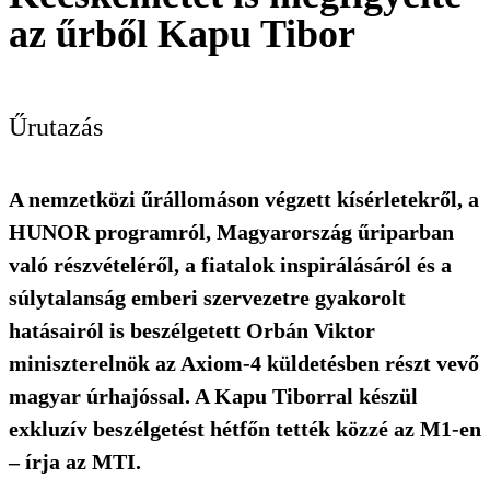
az űrből Kapu Tibor
Űrutazás
A nemzetközi űrállomáson végzett kísérletekről, a
HUNOR programról, Magyarország űriparban
való részvételéről, a fiatalok inspirálásáról és a
súlytalanság emberi szervezetre gyakorolt
hatásairól is beszélgetett Orbán Viktor
miniszterelnök az Axiom-4 küldetésben részt vevő
magyar úrhajóssal. A Kapu Tiborral készül
exkluzív beszélgetést hétfőn tették közzé az M1-en
– írja az MTI.