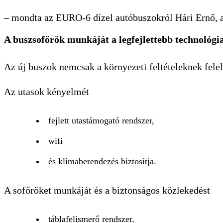
– mondta az EURO-6 dízel autóbuszokról Hári Ernő, 
A buszsofőrök munkáját a legfejlettebb technológia
Az új buszok nemcsak a környezeti feltételeknek fele
Az utasok kényelmét
fejlett utastámogató rendszer,
wifi
és klímaberendezés biztosítja.
A sofőröket munkáját és a biztonságos közlekedést
táblafelismerő rendszer,