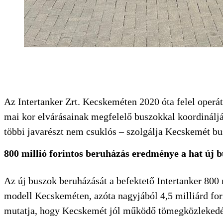
Az Intertanker Zrt. Kecskeméten 2020 óta felel operá
mai kor elvárásainak megfelelő buszokkal koordinálj
többi javarészt nem csuklós – szolgálja Kecskemét bu
800 millió forintos beruházás eredménye a hat új b
Az új buszok beruházását a befektető Intertanker 800 m
modell Kecskeméten, azóta nagyjából 4,5 milliárd forin
mutatja, hogy Kecskemét jól működő tömegközlekedési 