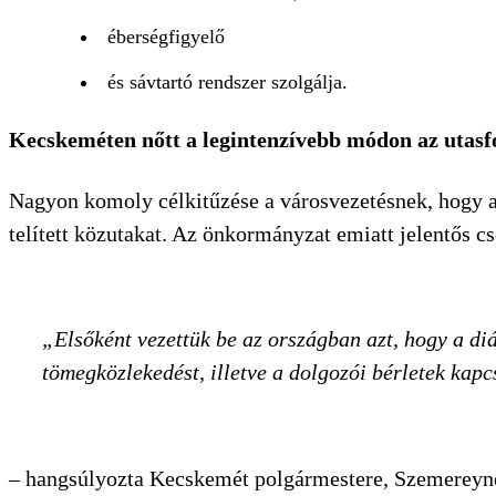
éberségfigyelő
és sávtartó rendszer szolgálja.
Kecskeméten nőtt a legintenzívebb módon az utas
Nagyon komoly célkitűzése a városvezetésnek, hogy a 
telített közutakat. Az önkormányzat emiatt jelentős c
Elsőként vezettük be az országban azt, hogy a di
tömegközlekedést, illetve a dolgozói bérletek kapc
– hangsúlyozta Kecskemét polgármestere, Szemereyné 