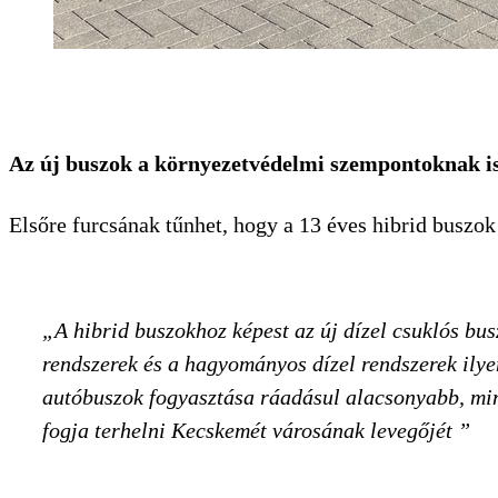
Az új buszok a környezetvédelmi szempontoknak i
Elsőre furcsának tűnhet, hogy a 13 éves hibrid buszok d
A hibrid buszokhoz képest az új dízel csuklós bu
rendszerek és a hagyományos dízel rendszerek ilye
autóbuszok fogyasztása ráadásul alacsonyabb, mint
fogja terhelni Kecskemét városának levegőjét