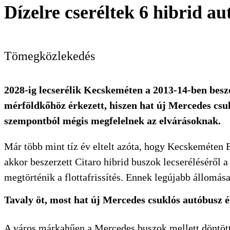
Dízelre cseréltek 6 hibrid 
Tömegközlekedés
2028-ig lecserélik Kecskeméten a 2013-14-ben beszer
mérföldkőhöz érkezett, hiszen hat új Mercedes csu
szempontból mégis megfelelnek az elvárásoknak.
Már több mint tíz év eltelt azóta, hogy Kecskeméten
akkor beszerzett Citaro hibrid buszok lecseréléséről
megtörténik a flottafrissítés. Ennek legújabb állomása
Tavaly öt, most hat új Mercedes csuklós autóbusz 
A város márkahűen a Mercedes buszok mellett döntött, 