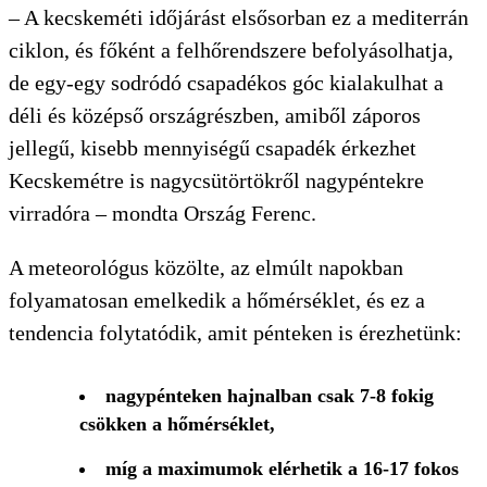
– A kecskeméti időjárást elsősorban ez a mediterrán
ciklon, és főként a felhőrendszere befolyásolhatja,
de egy-egy sodródó csapadékos góc kialakulhat a
déli és középső országrészben, amiből záporos
jellegű, kisebb mennyiségű csapadék érkezhet
Kecskemétre is nagycsütörtökről nagypéntekre
virradóra – mondta Ország Ferenc.
A meteorológus közölte, az elmúlt napokban
folyamatosan emelkedik a hőmérséklet, és ez a
tendencia folytatódik, amit pénteken is érezhetünk:
nagypénteken hajnalban csak 7-8 fokig
KERESÉS
csökken a hőmérséklet,
míg a maximumok elérhetik a 16-17 fokos