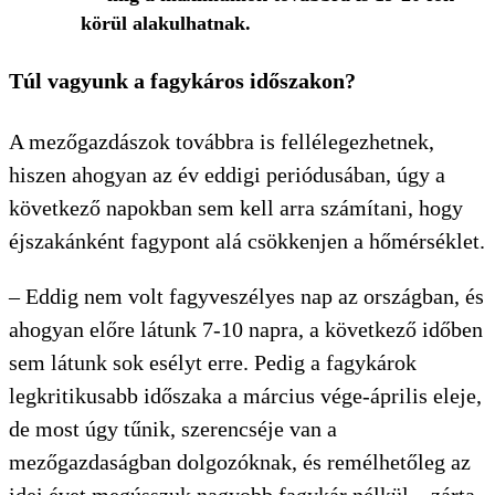
körül alakulhatnak.
Túl vagyunk a fagykáros időszakon?
A mezőgazdászok továbbra is fellélegezhetnek,
hiszen ahogyan az év eddigi periódusában, úgy a
következő napokban sem kell arra számítani, hogy
éjszakánként fagypont alá csökkenjen a hőmérséklet.
– Eddig nem volt fagyveszélyes nap az országban, és
ahogyan előre látunk 7-10 napra, a következő időben
sem látunk sok esélyt erre. Pedig a fagykárok
legkritikusabb időszaka a március vége-április eleje,
de most úgy tűnik, szerencséje van a
mezőgazdaságban dolgozóknak, és remélhetőleg az
idei évet megússzuk nagyobb fagykár nélkül – zárta