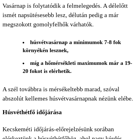
Vasárnap is folytatódik a felmelegedés. A délelőtt
ismét napsütésesebb lesz, délután pedig a már
megszokott gomolyfelhők várhatók.
húsvétvasárnap a minimumok 7-8 fok
környékén lesznek,
míg a hőmérsékleti maximumok már a 19-
20 fokot is elérhetik.
A szél továbbra is mérsékeltebb marad, szóval
abszolút kellemes húsvétvasárnapnak nézünk elébe.
Húsvéthétfő időjárása
Kecskeméti időjárás-előrejelzésünk sorában
elérkeztünk a húsvéthétfőhöz, ahol nagy kérdés,