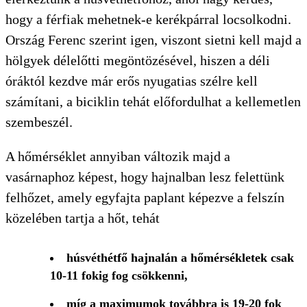
hogy a férfiak mehetnek-e kerékpárral locsolkodni.
Ország Ferenc szerint igen, viszont sietni kell majd a
hölgyek délelőtti megöntözésével, hiszen a déli
óráktól kezdve már erős nyugatias szélre kell
számítani, a biciklin tehát előfordulhat a kellemetlen
szembeszél.
A hőmérséklet annyiban változik majd a
vasárnaphoz képest, hogy hajnalban lesz felettünk
felhőzet, amely egyfajta paplant képezve a felszín
közelében tartja a hőt, tehát
húsvéthétfő hajnalán a hőmérsékletek csak
10-11 fokig fog csökkenni,
míg a maximumok továbbra is 19-20 fok