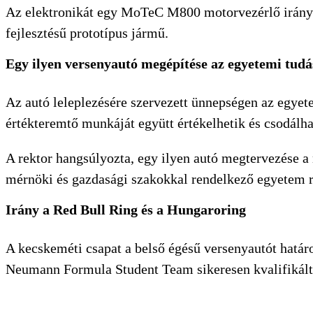
Az elektronikát egy MoTeC M800 motorvezérlő irányít
fejlesztésű prototípus jármű.
Egy ilyen versenyautó megépítése az egyetemi tudá
Az autó leleplezésére szervezett ünnepségen az egye
értékteremtő munkáját együtt értékelhetik és csodálh
A rektor hangsúlyozta, egy ilyen autó megtervezése a
mérnöki és gazdasági szakokkal rendelkező egyetem 
Irány a Red Bull Ring és a Hungaroring
A kecskeméti csapat a belső égésű versenyautót határ
Neumann Formula Student Team sikeresen kvalifikálta