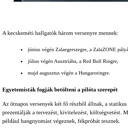
A kecskeméti hallgatók három versenyre mennek:
június végén Zalaegerszegre, a ZalaZONE pályá
július végén Ausztriába, a Red Bull Ringre,
majd augusztus végén a Hungaroringre.
Egyetemisták fogják betölteni a pilóta szerepét
Az ötnapos versenyek két fő részből állnak, a statiku
prezentálják a tervezést, kivitelezést, költségvetést.
például hangnyomást végeznek, fékpróbát tesznek.