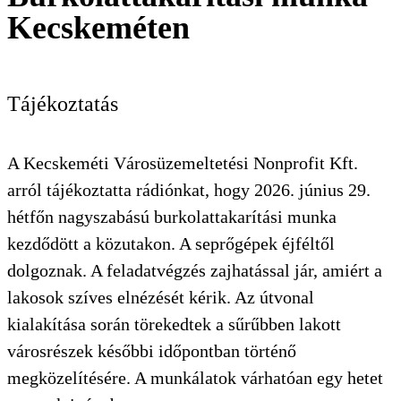
KERESÉS
Kecskeméten
Tájékoztatás
A Kecskeméti Városüzemeltetési Nonprofit Kft.
arról tájékoztatta rádiónkat, hogy 2026. június 29.
hétfőn nagyszabású burkolattakarítási munka
kezdődött a közutakon. A seprőgépek éjféltől
dolgoznak. A feladatvégzés zajhatással jár, amiért a
lakosok szíves elnézését kérik. Az útvonal
kialakítása során törekedtek a sűrűbben lakott
városrészek későbbi időpontban történő
megközelítésére. A munkálatok várhatóan egy hetet