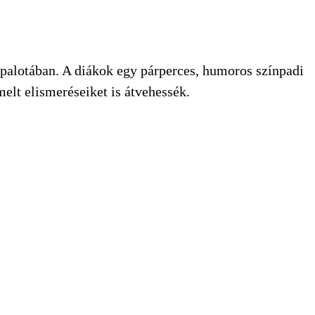
apalotában. A diákok egy párperces, humoros színpadi
elt elismeréseiket is átvehessék.