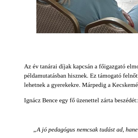
Az év tanárai díjak kapcsán a főigazgató el
példamutatásban hisznek. Ez támogató felnőtt
lehetnek a gyerekekre. Márpedig a Kecskemé
Ignácz Bence egy fő üzenettel zárta beszédét:
A jó pedagógus nemcsak tudást ad, hanem