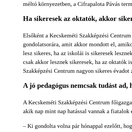
méltó környezetben, a Cifrapalota Pávás ter
Ha sikeresek az oktatók, akkor siker
Elsőként a Kecskeméti Szakképzési Centrum ka
gondolatsorára, amit akkor mondott el, amik
lesz sikeres, ha az iskolái is sikeresek leszne
csak akkor lesznek sikeresek, ha az oktatók is
Szakképzési Centrum nagyon sikeres évadot z
A jó pedagógus nemcsak tudást ad, h
A Kecskeméti Szakképzési Centrum főigazgató
akik nap mint nap hatással vannak a fiatalok é
– Ki gondolta volna pár hónappal ezelőtt, hog