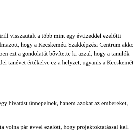
KERESÉS
ll visszautalt a több mint egy évtizeddel ezelőtti
galmazott, hogy a Kecskeméti Szakképzési Centrum akk
ében ezt a gondolatát bővítette ki azzal, hogy a tanulók
idei tanévet értékelve ez a helyzet, ugyanis a Kecskemét
egy hivatást ünnepelnek, hanem azokat az embereket,
a volna pár évvel ezelőtt, hogy projektoktatással kell