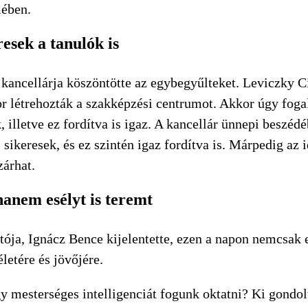
mében.
esek a tanulók is
ncellárja köszöntötte az egybegyűlteket. Leviczky Ciri
or létrehozták a szakképzési centrumot. Akkor úgy fo
k, illetve ez fordítva is igaz. A kancellár ünnepi beszéd
 sikeresek, és ez szintén igaz fordítva is. Márpedig az 
árhat.
anem esélyt is teremt
ja, Ignácz Bence kijelentette, ezen a napon nemcsak 
letére és jövőjére.
y mesterséges intelligenciát fogunk oktatni? Ki gondolt