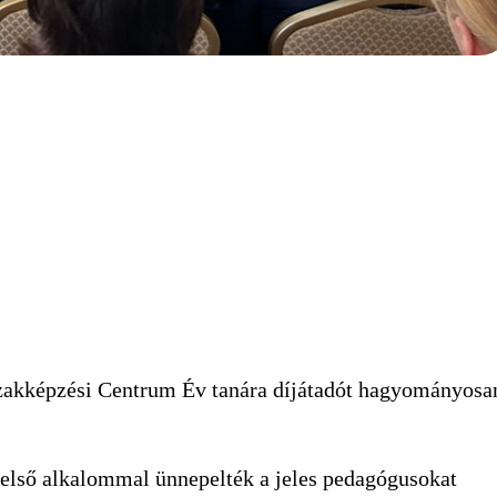
zakképzési Centrum Év tanára díjátadót hagyományosa
első alkalommal ünnepelték a jeles pedagógusokat