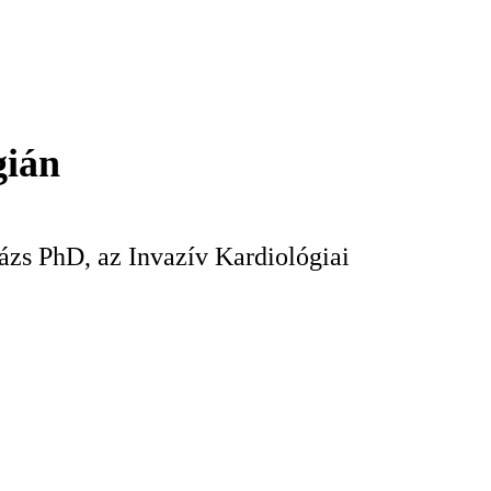
KERESÉS
gián
ázs PhD, az Invazív Kardiológiai