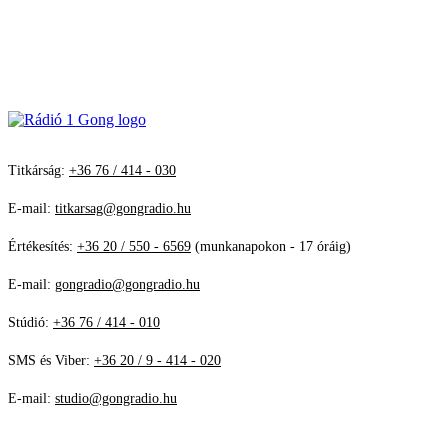
Titkárság:
+36 76 / 414 - 030
E-mail:
titkarsag@gongradio.hu
Értékesítés:
+36 20 / 550 - 6569
(munkanapokon - 17 óráig)
E-mail:
gongradio@gongradio.hu
Stúdió:
+36 76 / 414 - 010
SMS és Viber:
+36 20 / 9 - 414 - 020
E-mail:
studio@gongradio.hu