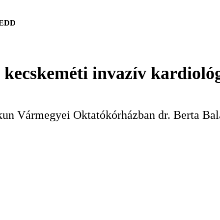
KEDD
a kecskeméti invazív kardioló
skun Vármegyei Oktatókórházban dr. Berta Bal