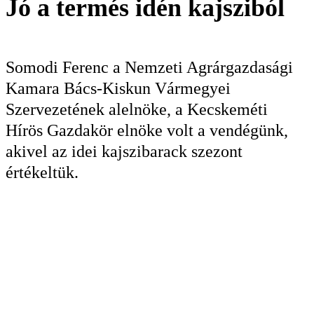
Jó a termés idén kajsziból
KERESÉS
Somodi Ferenc a Nemzeti Agrárgazdasági
Kamara Bács-Kiskun Vármegyei
Szervezetének alelnöke, a Kecskeméti
Hírös Gazdakör elnöke volt a vendégünk,
akivel az idei kajszibarack szezont
értékeltük.