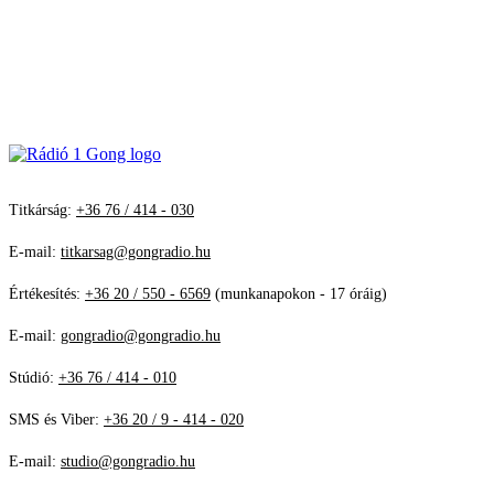
Titkárság:
+36 76 / 414 - 030
E-mail:
titkarsag@gongradio.hu
Értékesítés:
+36 20 / 550 - 6569
(munkanapokon - 17 óráig)
E-mail:
gongradio@gongradio.hu
Stúdió:
+36 76 / 414 - 010
SMS és Viber:
+36 20 / 9 - 414 - 020
E-mail:
studio@gongradio.hu