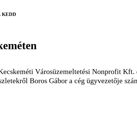
. KEDD
keméten
 Kecskeméti Városüzemeltetési Nonprofit Kft. 
részletekről Boros Gábor a cég ügyvezetője szá