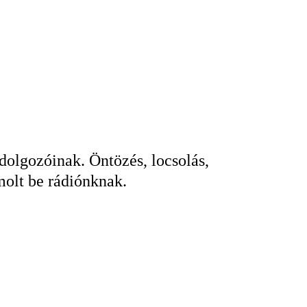
KERESÉS
dolgozóinak. Öntözés, locsolás,
molt be rádiónknak.