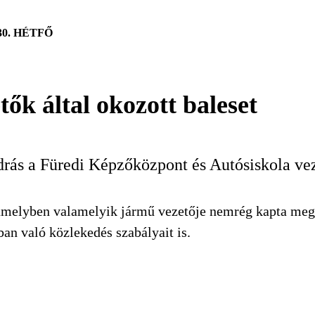
30. HÉTFŐ
ők által okozott baleset
ás a Füredi Képzőközpont és Autósiskola vez
, amelyben valamelyik jármű vezetője nemrég kapta meg
ban való közlekedés szabályait is.