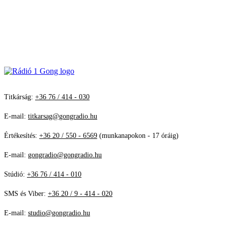
Titkárság:
+36 76 / 414 - 030
E-mail:
titkarsag@gongradio.hu
Értékesítés:
+36 20 / 550 - 6569
(munkanapokon - 17 óráig)
E-mail:
gongradio@gongradio.hu
Stúdió:
+36 76 / 414 - 010
SMS és Viber:
+36 20 / 9 - 414 - 020
E-mail:
studio@gongradio.hu