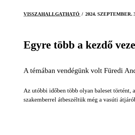
VISSZAHALLGATHATÓ
/
2024. SZEPTEMBER. 
Egyre több a kezdő vezet
A témában vendégünk volt Füredi Andr
Az utóbbi időben több olyan baleset történt
szakemberrel átbeszéltük még a vasúti átjáró