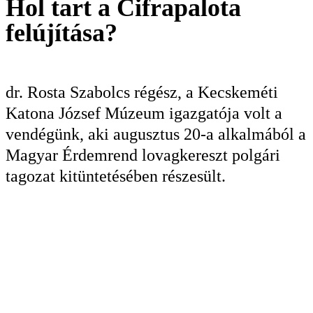
Hol tart a Cifrapalota
KERESÉS
felújítása?
dr. Rosta Szabolcs régész, a Kecskeméti
Katona József Múzeum igazgatója volt a
vendégünk, aki augusztus 20-a alkalmából a
Magyar Érdemrend lovagkereszt polgári
tagozat kitüntetésében részesült.