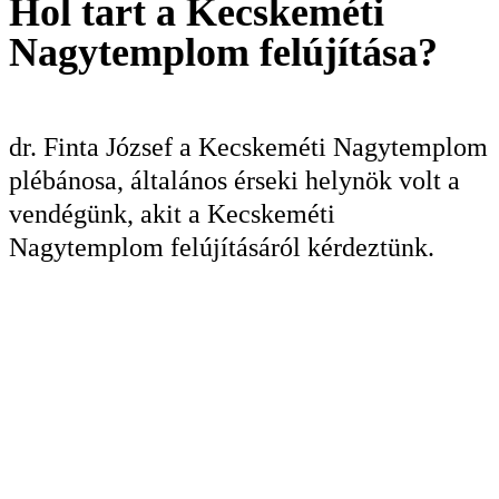
Hol tart a Kecskeméti
Nagytemplom felújítása?
KERESÉS
dr. Finta József a Kecskeméti Nagytemplom
plébánosa, általános érseki helynök volt a
vendégünk, akit a Kecskeméti
Nagytemplom felújításáról kérdeztünk.