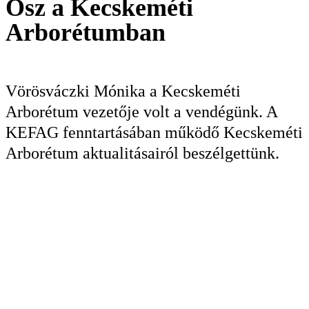
Ősz a Kecskeméti
Arborétumban
KERESÉS
Vörösváczki Mónika a Kecskeméti
Arborétum vezetője volt a vendégünk. A
KEFAG fenntartásában működő Kecskeméti
Arborétum aktualitásairól beszélgettünk.