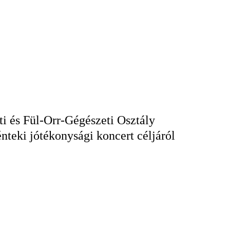
ti és Fül-Orr-Gégészeti Osztály
énteki jótékonysági koncert céljáról
KERESÉS