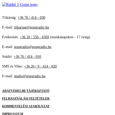
Titkárság:
+36 76 / 414 - 030
E-mail:
titkarsag@gongradio.hu
Értékesítés:
+36 20 / 550 - 6569
(munkanapokon - 17 óráig)
E-mail:
gongradio@gongradio.hu
Stúdió:
+36 76 / 414 - 010
SMS és Viber:
+36 20 / 9 - 414 - 020
E-mail:
studio@gongradio.hu
ADATVÉDELMI TÁJÉKOZTATÓ
FELHASZNÁLÁSI FELTÉTELEK
KOMMENTELÉSI SZABÁLYZAT
IMPRESSZUM