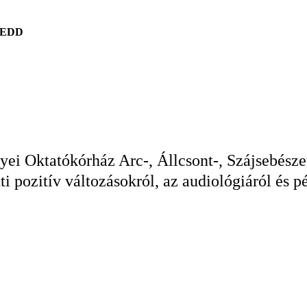
KEDD
ei Oktatókórház Arc-, Állcsont-, Szájsebésze
ti pozitív változásokról, az audiológiáról és p