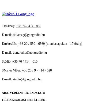
Titkárság:
+36 76 / 414 - 030
E-mail:
titkarsag@gongradio.hu
Értékesítés:
+36 20 / 550 - 6569
(munkanapokon - 17 óráig)
E-mail:
gongradio@gongradio.hu
Stúdió:
+36 76 / 414 - 010
SMS és Viber:
+36 20 / 9 - 414 - 020
E-mail:
studio@gongradio.hu
ADATVÉDELMI TÁJÉKOZTATÓ
FELHASZNÁLÁSI FELTÉTELEK