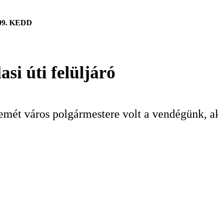
09. KEDD
asi úti felüljáró
mét város polgármestere volt a vendégünk, aki