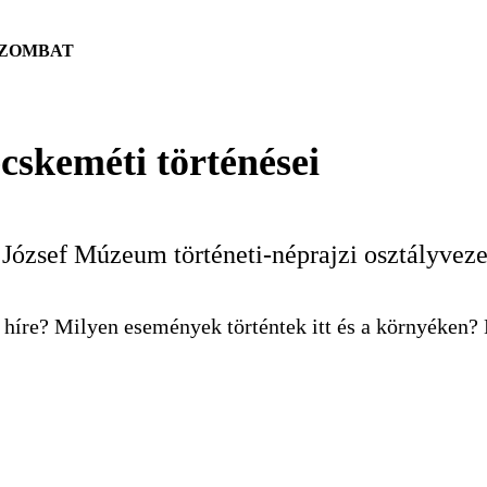
 SZOMBAT
cskeméti történései
József Múzeum történeti-néprajzi osztályveze
 híre? Milyen események történtek itt és a környéken?