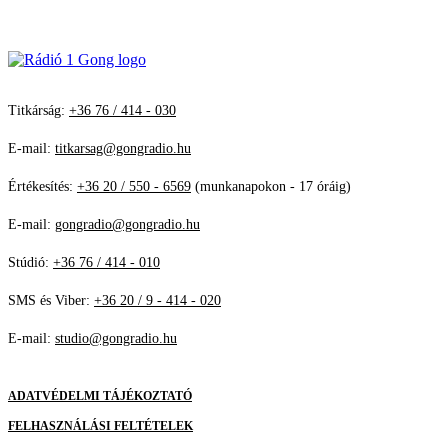
Titkárság:
+36 76 / 414 - 030
E-mail:
titkarsag@gongradio.hu
Értékesítés:
+36 20 / 550 - 6569
(munkanapokon - 17 óráig)
E-mail:
gongradio@gongradio.hu
Stúdió:
+36 76 / 414 - 010
SMS és Viber:
+36 20 / 9 - 414 - 020
E-mail:
studio@gongradio.hu
ADATVÉDELMI TÁJÉKOZTATÓ
FELHASZNÁLÁSI FELTÉTELEK