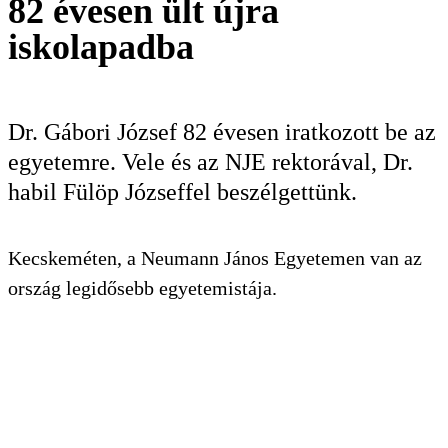
82 évesen ült újra
KERESÉS
iskolapadba
Dr. Gábori József 82 évesen iratkozott be az
egyetemre. Vele és az NJE rektorával, Dr.
habil Fülöp Józseffel beszélgettünk.
Kecskeméten, a Neumann János Egyetemen van az
ország legidősebb egyetemistája.