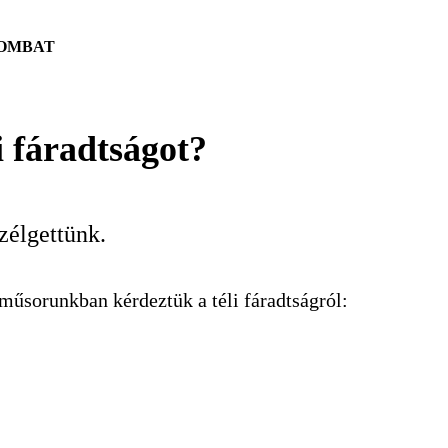
SZOMBAT
i fáradtságot?
zélgettünk.
űsorunkban kérdeztük a téli fáradtságról: