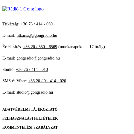
Titkárság:
+36 76 / 414 - 030
E-mail:
titkarsag@gongradio.hu
Értékesítés:
+36 20 / 550 - 6569
(munkanapokon - 17 óráig)
E-mail:
gongradio@gongradio.hu
Stúdió:
+36 76 / 414 - 010
SMS és Viber:
+36 20 / 9 - 414 - 020
E-mail:
studio@gongradio.hu
ADATVÉDELMI TÁJÉKOZTATÓ
FELHASZNÁLÁSI FELTÉTELEK
KOMMENTELÉSI SZABÁLYZAT