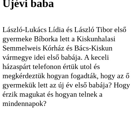
Újévi baba
KERESÉS
László-Lukács Lídia és László Tibor első
gyermeke Bíborka lett a Kiskunhalasi
Semmelweis Kórház és Bács-Kiskun
vármegye idei első babája. A keceli
házaspárt telefonon értük utol és
megkérdeztük hogyan fogadták, hogy az ő
gyermekük lett az új év első babája? Hogy
érzik magukat és hogyan telnek a
mindennapok?