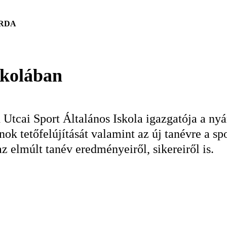
ERDA
skolában
cai Sport Általános Iskola igazgatója a nyáro
ok tetőfelújítását valamint az új tanévre a sp
z elmúlt tanév eredményeiről, sikereiről is.