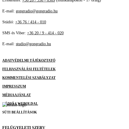
Értékesítés:
+36 20 / 550 - 6569
(munkanapokon - 17 óráig)
E-mail:
gongradio@gongradio.hu
Stúdió:
+36 76 / 414 - 010
SMS és Viber:
+36 20 / 9 - 414 - 020
E-mail:
studio@gongradio.hu
ADATVÉDELMI TÁJÉKOZTATÓ
FELHASZNÁLÁSI FELTÉTELEK
KOMMENTELÉSI SZABÁLYZAT
IMPRESSZUM
MÉDIAAJÁNLAT
RÁDIÓ 1 WEBOLDAL
SÜTI BEÁLLÍTÁSOK
FELÜGYELETI SZERV