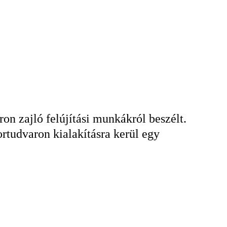
KERESÉS
n zajló felújítási munkákról beszélt.
ortudvaron kialakításra kerül egy